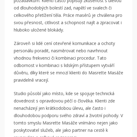
požadavkům. Klienti často popisují zkušenost s úlevou
od dlouhodobých bolestí zad, napětí ve svalech či
celkového přetížení těla. Práce masérů je chválena pro
svou přesnost, citlivost a schopnost najít a zpracovat i
hluboko uložené blokády.
Zároveň si lidé cení otevřené komunikace a ochoty
personálu poradit, nasměrovat nebo navrhnout
vhodnou frekvenci či kombinaci procedur. Tato
odbornost v kombinaci s lidským přístupem vytváří
důvěru, díky které se mnozí klienti do Masrette Masáže
pravidelně vracejí.
Studio působí jako místo, kde se spojuje technická
dovednost s opravdovou péčí o člověka. Klienti zde
nenacházejí jen krátkodobou úlevu, ale často i
dlouhodobou podporu svého zdraví a životní pohody. V
tomto smyslu Masrette Masáže vnímáno nejen jako
poskytovatel služeb, ale jako partner na cestě k