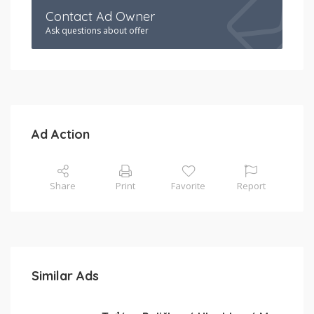
Contact Ad Owner
Ask questions about offer
Ad Action
Share
Print
Favorite
Report
Similar Ads