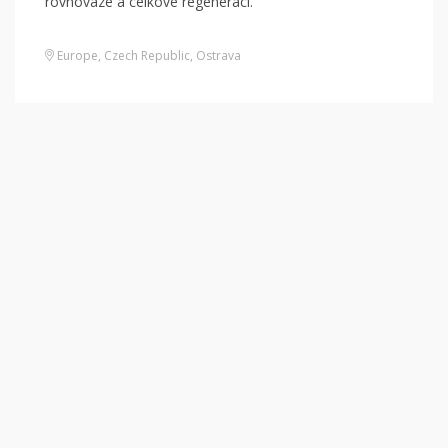
rovnováze a celkové regeneraci.
Europe
,
Czech Republic
,
Ostrava