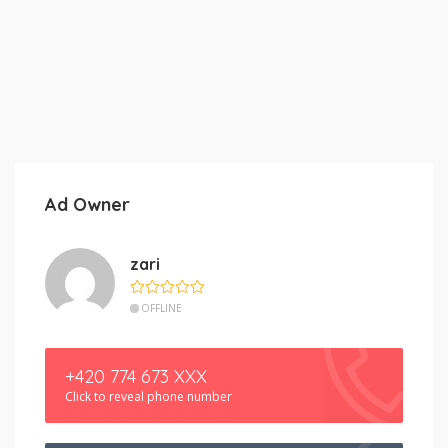
Ad Owner
zari
OFFLINE
+420 774 673 XXX
Click to reveal phone number