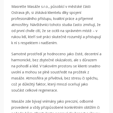
Masrette Masáže s.r.o., působící v městské části
Ostrava-jih, si získává klientelu díky spojení
profesionálního přístupu, kvalitní práce a příjemné
atmosféry. Návštěvníci tohoto studia často zmiňují, že
od první chvíle cítí, že se ocitli na správném místě – v
rukou lidí, kteří své práci skutečně rozumějí a přistupují
k ní s respektem i nadšením.
Samotné prostředí je hodnoceno jako čisté, decentní a
harmonické, bez zbytečné okázalosti, ale s důrazem
na pohodlí a klid. V takovém prostoru se klienti snadno
uvolní a mohou se plně soustředit na prožitek z
masáže. Atmosféra je přívětivá, bez stresu či spěchu,
což je důležitý faktor, který mnozí oceňují jako
součást celkové regenerace.
Masáže zde bývají vnímány jako precizní, odborně
provedené a vždy přizpůsobené konkrétním obtížím či