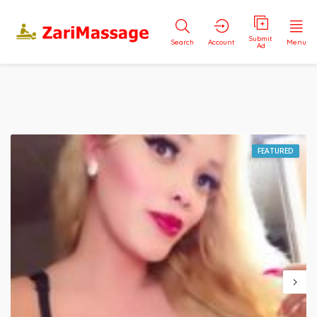
Submit
Search
Account
Menu
Ad
FEATURED