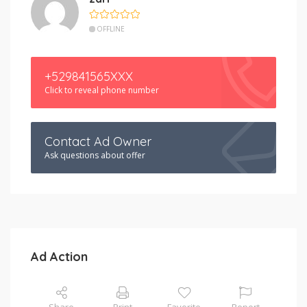
OFFLINE
+529841565XXX
Click to reveal phone number
Contact Ad Owner
Ask questions about offer
Ad Action
Share
Print
Favorite
Report